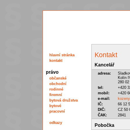
Kontakt
hlavní stránka
kontakt
Kancelář
právo
adresa:
Sladko
Kolín I
občanské
280 02
obchodní
tel:
+420 3
rodinné
mobil:
+420 6
firemní
e-mail:
kozeny
bytová družstva
IČ:
66 12 
bytové
DIČ:
CZ 50 
pracovní
ČAK:
2841
odkazy
Pobočka