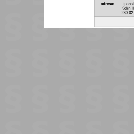
adresa:
Lipans
Kolín II
280 02